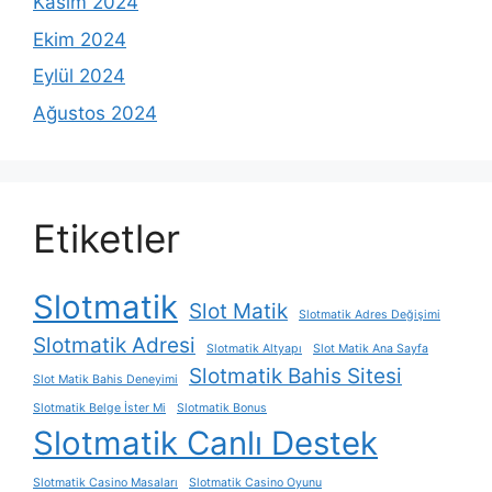
Kasım 2024
Ekim 2024
Eylül 2024
Ağustos 2024
Etiketler
Slotmatik
Slot Matik
Slotmatik Adres Değişimi
Slotmatik Adresi
Slotmatik Altyapı
Slot Matik Ana Sayfa
Slotmatik Bahis Sitesi
Slot Matik Bahis Deneyimi
Slotmatik Belge İster Mi
Slotmatik Bonus
Slotmatik Canlı Destek
Slotmatik Casino Masaları
Slotmatik Casino Oyunu