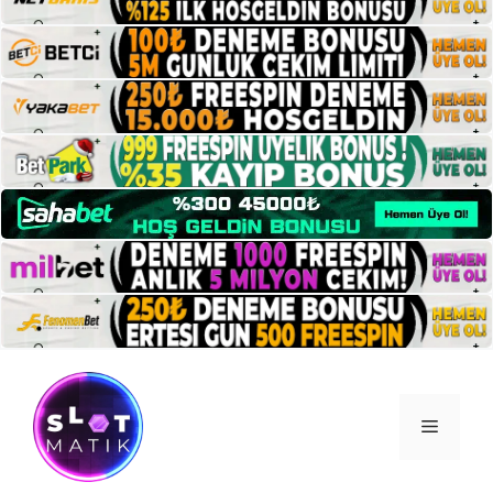
İçeriğe
atla
Menü