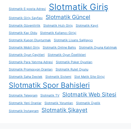
Slotmatik Giriş
Slotmatik E-posta Adresi
Slotmatik Güncel
Slotmatik Giriş Sayfası
Slotmatik Güvenilirlik
Slotmatik Hızlı Giriş
Slotmatik Kayıt
Slotmatik Kaç Oldu
Slotmatik Kullanıcı Girişi
Slotmatik Kupon Oluşturmak
Slotmatik Lisans Sağlayıcı
Slotmatik Mobil Giriş
Slotmatik Online Bahis
Slotmatik Oyuna Katılmak
Slotmatik Oyun Çeşitleri
Slotmatik Oyun Özellikleri
Slotmatik Para Yatırma Adresi
Slotmatik Poker Oyunları
Slotmatik Promosyon Oranları
Slotmatik Rulet Oyunu
Slotmatik Saha Destek
Slotmatik Sistemi
Slot Matik Site Girişi
Slotmatik Spor Bahisleri
Slotmatik Web Sitesi
Slotmatik Telegram
Slotmatik TV
Slotmatik Yeni Oranlar
Slotmatik Yorumları
Slotmatik Üyelik
Slotmatik Şikayet
Slotmatik İnstagram