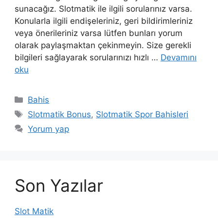
sunacağız. Slotmatik ile ilgili sorularınız varsa.
Konularla ilgili endişeleriniz, geri bildirimleriniz
veya önerileriniz varsa lütfen bunları yorum
olarak paylaşmaktan çekinmeyin. Size gerekli
bilgileri sağlayarak sorularınızı hızlı …
Devamını
oku
Kategoriler
Bahis
Etiketler
Slotmatik Bonus
,
Slotmatik Spor Bahisleri
Yorum yap
Son Yazılar
Slot Matik