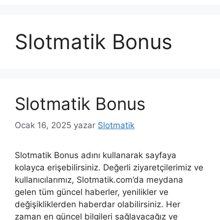
Slotmatik Bonus
Slotmatik Bonus
Ocak 16, 2025
yazar
Slotmatik
Slotmatik Bonus adını kullanarak sayfaya
kolayca erişebilirsiniz. Değerli ziyaretçilerimiz ve
kullanıcılarımız, Slotmatik.com’da meydana
gelen tüm güncel haberler, yenilikler ve
değişikliklerden haberdar olabilirsiniz. Her
zaman en güncel bilgileri sağlayacağız ve