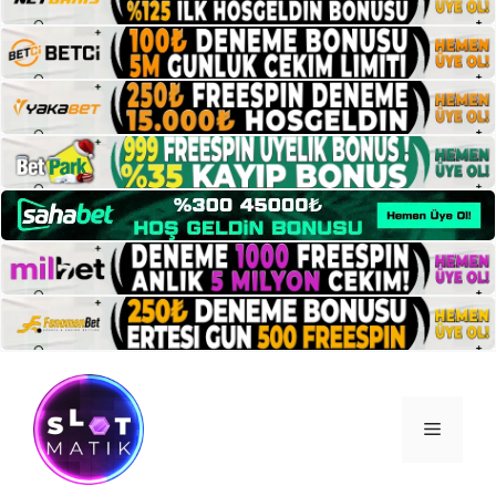
İçeriğe
atla
Menü