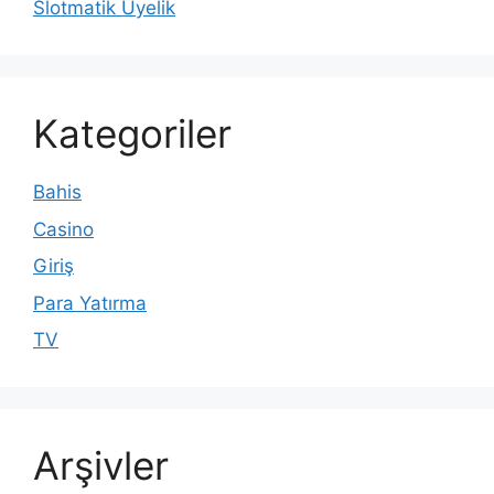
Slotmatik Üyelik
Kategoriler
Bahis
Casino
Giriş
Para Yatırma
TV
Arşivler