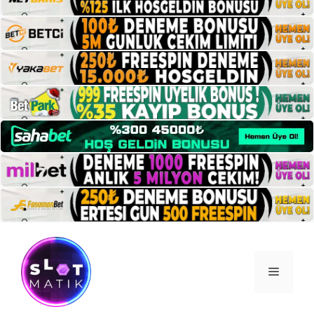
İçeriğe
atla
Menü