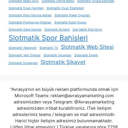
Slotmatik Mobil Giriş
Slotmatik Online Bahis
Slotmatik Oyuna Katılmak
Slotmatik Oyun Çeşitleri
Slotmatik Oyun Özellikleri
Slotmatik Para Yatırma Adresi
Slotmatik Poker Oyunları
Slotmatik Promosyon Oranları
Slotmatik Rulet Oyunu
Slotmatik Saha Destek
Slotmatik Sistemi
Slot Matik Site Girişi
Slotmatik Spor Bahisleri
Slotmatik Web Sitesi
Slotmatik Telegram
Slotmatik TV
Slotmatik Yeni Oranlar
Slotmatik Yorumları
Slotmatik Üyelik
Slotmatik Şikayet
Slotmatik İnstagram
"Avrasya'nın en büyük reklam platformunda olmak için
Microsoft Teams:
reklam@avrasyamarketing.com
adresimizden veya Telegram: @Avrasyamarketing
adresimizden irtibat kurabilirsiniz. (Tek iletişim
adreslerimiz teams / telegram ve mail adresimizdir.
Harici hiçbir iletişim adresimiz bulunmamaktadır.
Lütfen itibar etmeyiniz.) Türkiye yasalarına göre 7258