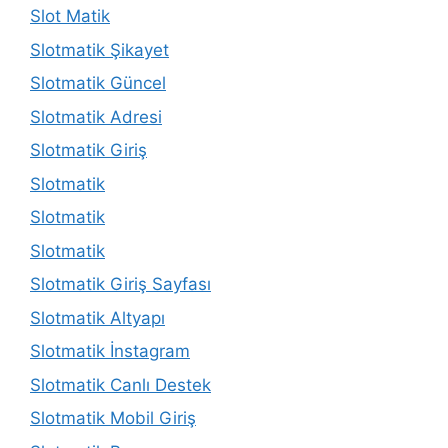
Slot Matik
Slotmatik Şikayet
Slotmatik Güncel
Slotmatik Adresi
Slotmatik Giriş
Slotmatik
Slotmatik
Slotmatik
Slotmatik Giriş Sayfası
Slotmatik Altyapı
Slotmatik İnstagram
Slotmatik Canlı Destek
Slotmatik Mobil Giriş