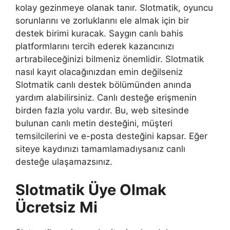
kolay gezinmeye olanak tanır. Slotmatik, oyuncu
sorunlarını ve zorluklarını ele almak için bir
destek birimi kuracak. Saygın canlı bahis
platformlarını tercih ederek kazancınızı
artırabileceğinizi bilmeniz önemlidir. Slotmatik
nasıl kayıt olacağınızdan emin değilseniz
Slotmatik canlı destek bölümünden anında
yardım alabilirsiniz. Canlı desteğe erişmenin
birden fazla yolu vardır. Bu, web sitesinde
bulunan canlı metin desteğini, müşteri
temsilcilerini ve e-posta desteğini kapsar. Eğer
siteye kaydınızı tamamlamadıysanız canlı
desteğe ulaşamazsınız.
Slotmatik Üye Olmak
Ücretsiz Mi