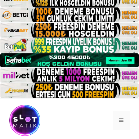
İçeriğe
atla
Menü