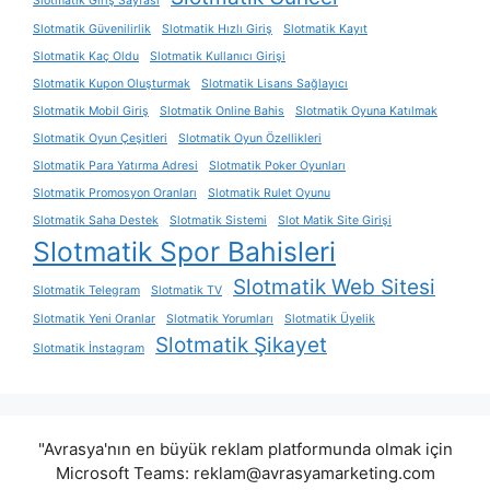
Slotmatik Giriş Sayfası
Slotmatik Güvenilirlik
Slotmatik Hızlı Giriş
Slotmatik Kayıt
Slotmatik Kaç Oldu
Slotmatik Kullanıcı Girişi
Slotmatik Kupon Oluşturmak
Slotmatik Lisans Sağlayıcı
Slotmatik Mobil Giriş
Slotmatik Online Bahis
Slotmatik Oyuna Katılmak
Slotmatik Oyun Çeşitleri
Slotmatik Oyun Özellikleri
Slotmatik Para Yatırma Adresi
Slotmatik Poker Oyunları
Slotmatik Promosyon Oranları
Slotmatik Rulet Oyunu
Slotmatik Saha Destek
Slotmatik Sistemi
Slot Matik Site Girişi
Slotmatik Spor Bahisleri
Slotmatik Web Sitesi
Slotmatik Telegram
Slotmatik TV
Slotmatik Yeni Oranlar
Slotmatik Yorumları
Slotmatik Üyelik
Slotmatik Şikayet
Slotmatik İnstagram
"Avrasya'nın en büyük reklam platformunda olmak için
Microsoft Teams:
reklam@avrasyamarketing.com