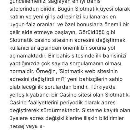
güncellemenizi sağlayan en iyi bahis
sitelerinden biridir. Bugün Slotmatik üyesi olarak
katılın ve yeni giriş adresinizi kullanarak en
uygun faiz oranları ve özel bonuslarla önemli bir
gelir elde etmeye başlayın. Görüldüğü gibi
Slotmatik casino sitesinin adresini değiştirmek
kullanıcılar açısından önemli bir soruna yol
açmamaktadır. Bir bahis sitesinde ilk bahisinizi
yaptığınızda çok sayıda sorgulamanın olması
normaldir. Örneğin, ‘Slotmatik web sitesinin
adresini değiştirdi mi?’ yeni bahisçilerin sahip
olabileceği ilk sorulardan biridir. Türkiye’de
yerleşik yabancı bir Casino sitesi olan Slotmatik,
Casino faaliyetlerini periyodik olarak adres
değiştirerek sürdürmektedir. Sisteme kayıtlı olan
üyelere adres değişikliklerine ilişkin bildirimler
mesaj veya e-