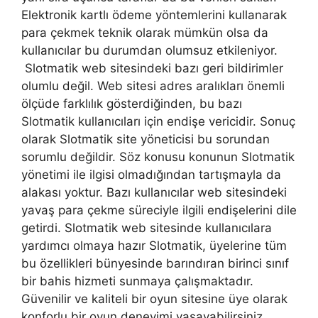
Elektronik kartlı ödeme yöntemlerini kullanarak
para çekmek teknik olarak mümkün olsa da
kullanıcılar bu durumdan olumsuz etkileniyor.
Slotmatik web sitesindeki bazı geri bildirimler
olumlu değil. Web sitesi adres aralıkları önemli
ölçüde farklılık gösterdiğinden, bu bazı
Slotmatik kullanıcıları için endişe vericidir. Sonuç
olarak Slotmatik site yöneticisi bu sorundan
sorumlu değildir. Söz konusu konunun Slotmatik
yönetimi ile ilgisi olmadığından tartışmayla da
alakası yoktur. Bazı kullanıcılar web sitesindeki
yavaş para çekme süreciyle ilgili endişelerini dile
getirdi. Slotmatik web sitesinde kullanıcılara
yardımcı olmaya hazır Slotmatik, üyelerine tüm
bu özellikleri bünyesinde barındıran birinci sınıf
bir bahis hizmeti sunmaya çalışmaktadır.
Güvenilir ve kaliteli bir oyun sitesine üye olarak
konforlu bir oyun deneyimi yaşayabilirsiniz.