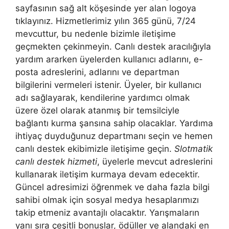
sayfasının sağ alt köşesinde yer alan logoya
tıklayınız. Hizmetlerimiz yılın 365 günü, 7/24
mevcuttur, bu nedenle bizimle iletişime
geçmekten çekinmeyin. Canlı destek aracılığıyla
yardım ararken üyelerden kullanıcı adlarını, e-
posta adreslerini, adlarını ve departman
bilgilerini vermeleri istenir. Üyeler, bir kullanıcı
adı sağlayarak, kendilerine yardımcı olmak
üzere özel olarak atanmış bir temsilciyle
bağlantı kurma şansına sahip olacaklar. Yardıma
ihtiyaç duyduğunuz departmanı seçin ve hemen
canlı destek ekibimizle iletişime geçin.
Slotmatik
canlı destek hizmeti
, üyelerle mevcut adreslerini
kullanarak iletişim kurmaya devam edecektir.
Güncel adresimizi öğrenmek ve daha fazla bilgi
sahibi olmak için sosyal medya hesaplarımızı
takip etmeniz avantajlı olacaktır. Yarışmaların
yanı sıra çeşitli bonuslar, ödüller ve alandaki en