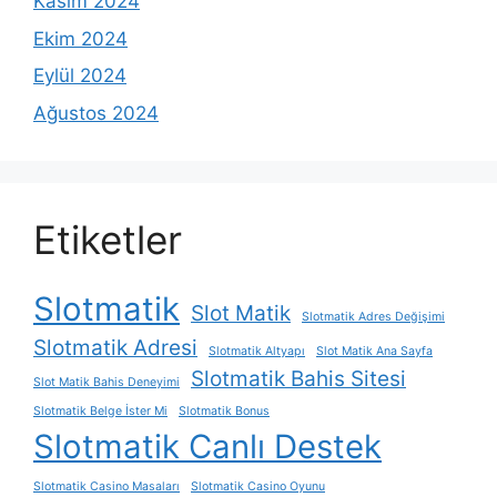
Kasım 2024
Ekim 2024
Eylül 2024
Ağustos 2024
Etiketler
Slotmatik
Slot Matik
Slotmatik Adres Değişimi
Slotmatik Adresi
Slotmatik Altyapı
Slot Matik Ana Sayfa
Slotmatik Bahis Sitesi
Slot Matik Bahis Deneyimi
Slotmatik Belge İster Mi
Slotmatik Bonus
Slotmatik Canlı Destek
Slotmatik Casino Masaları
Slotmatik Casino Oyunu