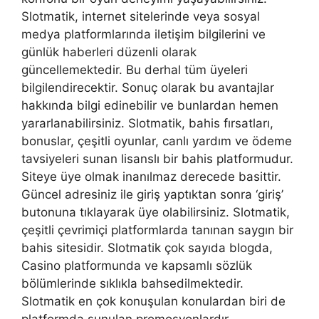
Slotmatik, internet sitelerinde veya sosyal
medya platformlarında iletişim bilgilerini ve
günlük haberleri düzenli olarak
güncellemektedir. Bu derhal tüm üyeleri
bilgilendirecektir. Sonuç olarak bu avantajlar
hakkında bilgi edinebilir ve bunlardan hemen
yararlanabilirsiniz. Slotmatik, bahis fırsatları,
bonuslar, çeşitli oyunlar, canlı yardım ve ödeme
tavsiyeleri sunan lisanslı bir bahis platformudur.
Siteye üye olmak inanılmaz derecede basittir.
Güncel adresiniz ile giriş yaptıktan sonra ‘giriş’
butonuna tıklayarak üye olabilirsiniz. Slotmatik,
çeşitli çevrimiçi platformlarda tanınan saygın bir
bahis sitesidir. Slotmatik çok sayıda blogda,
Casino platformunda ve kapsamlı sözlük
bölümlerinde sıklıkla bahsedilmektedir.
Slotmatik en çok konuşulan konulardan biri de