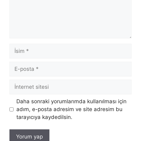
İsim
E-
posta
İnternet
sitesi
Daha sonraki yorumlarımda kullanılması için
adım, e-posta adresim ve site adresim bu
tarayıcıya kaydedilsin.