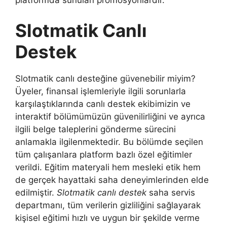
platformda sunulan promosyonlardır.
Slotmatik Canlı
Destek
Slotmatik canlı desteğine güvenebilir miyim?
Üyeler, finansal işlemleriyle ilgili sorunlarla
karşılaştıklarında canlı destek ekibimizin ve
interaktif bölümümüzün güvenilirliğini ve ayrıca
ilgili belge taleplerini gönderme sürecini
anlamakla ilgilenmektedir. Bu bölümde seçilen
tüm çalışanlara platform bazlı özel eğitimler
verildi. Eğitim materyali hem mesleki etik hem
de gerçek hayattaki saha deneyimlerinden elde
edilmiştir.
Slotmatik canlı destek
saha servis
departmanı, tüm verilerin gizliliğini sağlayarak
kişisel eğitimi hızlı ve uygun bir şekilde verme