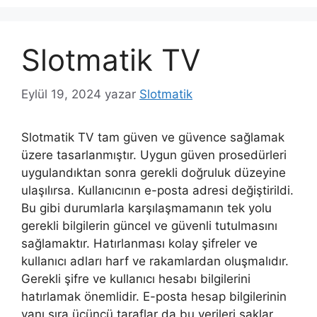
Slotmatik TV
Eylül 19, 2024
yazar
Slotmatik
Slotmatik TV tam güven ve güvence sağlamak
üzere tasarlanmıştır. Uygun güven prosedürleri
uygulandıktan sonra gerekli doğruluk düzeyine
ulaşılırsa. Kullanıcının e-posta adresi değiştirildi.
Bu gibi durumlarla karşılaşmamanın tek yolu
gerekli bilgilerin güncel ve güvenli tutulmasını
sağlamaktır. Hatırlanması kolay şifreler ve
kullanıcı adları harf ve rakamlardan oluşmalıdır.
Gerekli şifre ve kullanıcı hesabı bilgilerini
hatırlamak önemlidir. E-posta hesap bilgilerinin
yanı sıra üçüncü taraflar da bu verileri saklar.