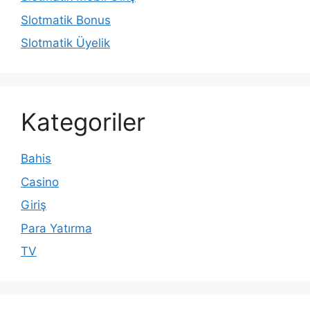
Slotmatik Bonus
Slotmatik Üyelik
Kategoriler
Bahis
Casino
Giriş
Para Yatırma
TV