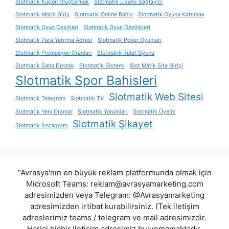
Slotmatik Kupon Oluşturmak
Slotmatik Lisans Sağlayıcı
Slotmatik Mobil Giriş
Slotmatik Online Bahis
Slotmatik Oyuna Katılmak
Slotmatik Oyun Çeşitleri
Slotmatik Oyun Özellikleri
Slotmatik Para Yatırma Adresi
Slotmatik Poker Oyunları
Slotmatik Promosyon Oranları
Slotmatik Rulet Oyunu
Slotmatik Saha Destek
Slotmatik Sistemi
Slot Matik Site Girişi
Slotmatik Spor Bahisleri
Slotmatik Web Sitesi
Slotmatik Telegram
Slotmatik TV
Slotmatik Yeni Oranlar
Slotmatik Yorumları
Slotmatik Üyelik
Slotmatik Şikayet
Slotmatik İnstagram
"Avrasya'nın en büyük reklam platformunda olmak için
Microsoft Teams:
reklam@avrasyamarketing.com
adresimizden veya Telegram: @Avrasyamarketing
adresimizden irtibat kurabilirsiniz. (Tek iletişim
adreslerimiz teams / telegram ve mail adresimizdir.
Harici hiçbir iletişim adresimiz bulunmamaktadır.